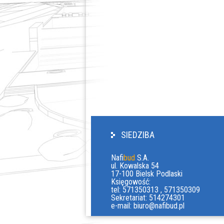
SIEDZIBA
Nafi
bud
S.A.
ul. Kowalska 54
17-100 Bielsk Podlaski
Księgowość:
tel: 571350313 , 571350309
Sekretariat: 514274301
e-mail:
biuro@nafibud.pl