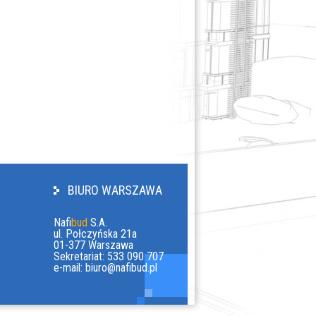
z
w
y
s
z
u
BIURO WARSZAWA
k
Nafi
bud
S.A.
ul. Połczyńska 21a
i
01-377 Warszawa
Sekretariat: 533 090 707
e-mail:
biuro@nafibud.pl
w
a